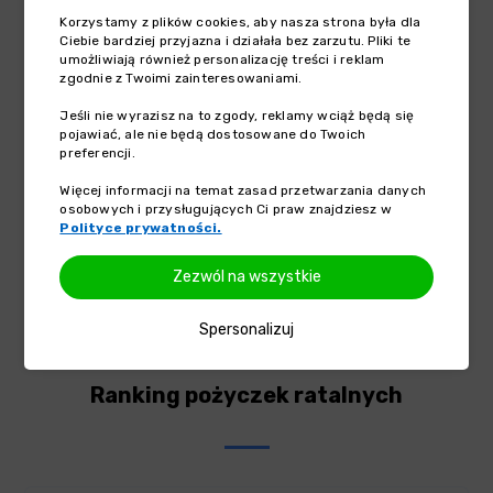
100 zł
150 000 zł
Korzystamy z plików cookies, aby nasza strona była dla
-
mies.
+
Na jak długo?
Ciebie bardziej przyjazna i działała bez zarzutu. Pliki te
umożliwiają również personalizację treści i reklam
zgodnie z Twoimi zainteresowaniami.
12
mies.
Jeśli nie wyrazisz na to zgody, reklamy wciąż będą się
3 mies.
120 mies.
pojawiać, ale nie będą dostosowane do Twoich
preferencji.
Więcej informacji na temat zasad przetwarzania danych
osobowych i przysługujących Ci praw znajdziesz w
Polityce prywatności.
Pożyczki od 91 dni do 120 miesięcy | Reprezentatywny przykład:
kwota pożyczki 5 000 zł, okres 12 mies., oprocentowanie 7,2%,
Zezwól na wszystkie
RRSO 34,97%, całkowita kwota do spłaty 5 859,96 zł, 12 równych rat
po 488,33 zł. Maks. RRSO: 311,72%.
Spersonalizuj
Ranking pożyczek ratalnych