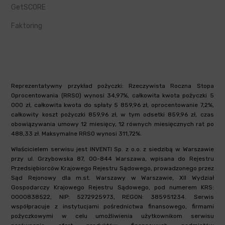
GetSCORE
Faktoring
Reprezentatywny przykład pożyczki: Rzeczywista Roczna Stopa
Oprocentowania (RRSO) wynosi 34,97%, całkowita kwota pożyczki 5
000 zł, całkowita kwota do spłaty 5 859,96 zł, oprocentowanie 7,2%,
całkowity koszt pożyczki 859,96 zł, w tym odsetki 859,96 zł, czas
obowiązywania umowy 12 miesięcy, 12 równych miesięcznych rat po
488,33 zł. Maksymalne RRSO wynosi 311,72%.
Właścicielem serwisu jest INVENTI Sp. z o.o. z siedzibą w Warszawie
przy ul. Grzybowska 87, 00-844 Warszawa, wpisana do Rejestru
Przedsiębiorców Krajowego Rejestru Sądowego, prowadzonego przez
Sąd Rejonowy dla m.st. Warszawy w Warszawie, XII Wydział
Gospodarczy Krajowego Rejestru Sądowego, pod numerem KRS:
0000838522, NIP: 5272925973, REGON: 385951234. Serwis
współpracuje z instytucjami pośrednictwa finansowego, firmami
pożyczkowymi w celu umożliwienia użytkownikom serwisu