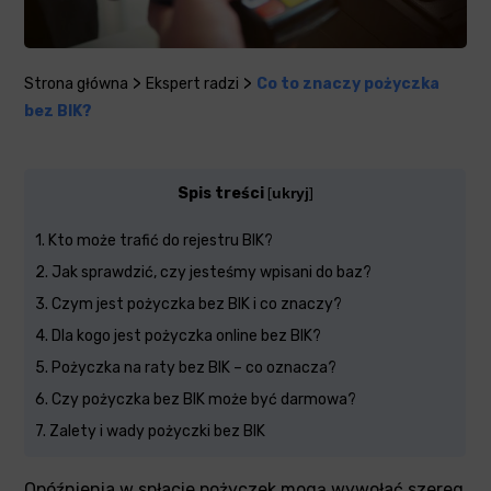
>
>
Strona główna
Ekspert radzi
Co to znaczy pożyczka
bez BIK?
Spis treści
ukryj
[
]
1
Kto może trafić do rejestru BIK?
2
Jak sprawdzić, czy jesteśmy wpisani do baz?
3
Czym jest pożyczka bez BIK i co znaczy?
4
Dla kogo jest pożyczka online bez BIK?
5
Pożyczka na raty bez BIK – co oznacza?
6
Czy pożyczka bez BIK może być darmowa?
7
Zalety i wady pożyczki bez BIK
Opóźnienia w spłacie pożyczek mogą wywołać szereg