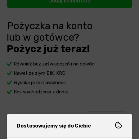
Pożyczka na konto
lub w gotówce?
Pożycz już teraz!
Również bez zaświadczeń i na dowód
Nawet ze złym BIK, KRD
Wysoka przyznawalność
Bez wychodzenia z domu
-
zł
+
Ile chcesz pożyczyć?
Dostosowujemy się do Ciebie
5000
zł