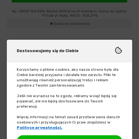
Np.: RRSO 124,98%. Kwota 1500zł na 61 miesięcy. Suma do spłaty:
1717,68 zł. Maks. RRSO: 308,29%
add
Dodaj do porównania
Dlaczego warto nam zaufać?
Dostosowujemy się do Ciebie
Korzystamy z plików cookies, aby nasza strona była dla
Ciebie bardziej przyjazna i działała bez zarzutu. Pliki te
umożliwiają również personalizację treści i reklam
zgodnie z Twoimi zainteresowaniami.
Jeśli nie wyrazisz na to zgody, reklamy wciąż będą się
pojawiać, ale nie będą dostosowane do Twoich
preferencji.
Więcej informacji na temat zasad przetwarzania danych
osobowych i przysługujących Ci praw znajdziesz w
Doświadczenie na rynku
Polityce prywatności.