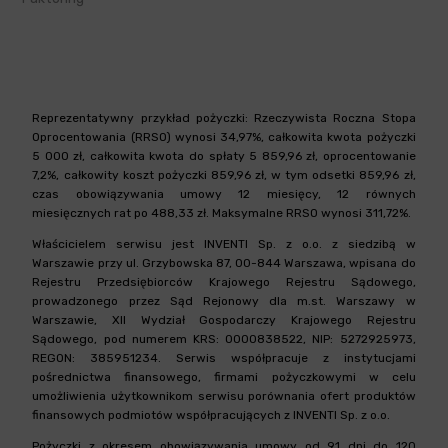
Reprezentatywny przykład pożyczki: Rzeczywista Roczna Stopa
Oprocentowania (RRSO) wynosi 34,97%, całkowita kwota pożyczki
5 000 zł, całkowita kwota do spłaty 5 859,96 zł, oprocentowanie
7,2%, całkowity koszt pożyczki 859,96 zł, w tym odsetki 859,96 zł,
czas obowiązywania umowy 12 miesięcy, 12 równych
miesięcznych rat po 488,33 zł. Maksymalne RRSO wynosi 311,72%.
Właścicielem serwisu jest INVENTI Sp. z o.o. z siedzibą w
Warszawie przy ul. Grzybowska 87, 00-844 Warszawa, wpisana do
Rejestru Przedsiębiorców Krajowego Rejestru Sądowego,
prowadzonego przez Sąd Rejonowy dla m.st. Warszawy w
Warszawie, XII Wydział Gospodarczy Krajowego Rejestru
Sądowego, pod numerem KRS: 0000838522, NIP: 5272925973,
REGON: 385951234. Serwis współpracuje z instytucjami
pośrednictwa finansowego, firmami pożyczkowymi w celu
umożliwienia użytkownikom serwisu porównania ofert produktów
finansowych podmiotów współpracujących z INVENTI Sp. z o.o.
Pożyczki z okresem obowiązywania umowy od 91 dni do 120