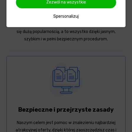
Zezwól na wszystkie
Moja Pożyczka prężnie działa na rynku od roku 2017,
oferując klientom dostęp do atrakcyjnych i
Spersonalizuj
sprawdzonych ofert pożyczek online i kredytów przez
telefon. Nasz system wyszukiwania pożyczek cieszy
się dużą popularnością, a to wszystko dzięki jasnym,
szybkim i w pełni bezpiecznym procedurom.
Bezpieczne i przejrzyste zasady
Naszym celem jest pomoc w znalezieniu najbardziej
atrakcyjnej oferty, dzięki której zaoszczędzisz czas i