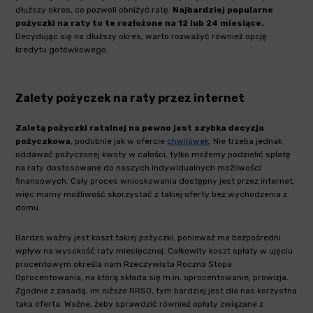
dłuższy okres, co pozwoli obniżyć ratę.
Najbardziej popularne
pożyczki na raty
to te rozłożone na 12 lub 24 miesiące.
Decydując się na dłuższy okres, warto rozważyć również opcję
kredytu gotówkowego.
Zalety pożyczek na raty przez internet
Zaletą pożyczki ratalnej na pewno jest szybka decyzja
pożyczkowa
, podobnie jak w ofercie
chwilówek
. Nie trzeba jednak
oddawać pożyczonej kwoty w całości, tylko możemy podzielić spłatę
na raty dostosowane do naszych indywidualnych możliwości
finansowych. Cały proces wnioskowania dostępny jest przez internet,
więc mamy możliwość skorzystać z takiej oferty bez wychodzenia z
domu.
Bardzo ważny jest koszt takiej pożyczki, ponieważ ma bezpośredni
wpływ na wysokość raty miesięcznej. Całkowity koszt spłaty w ujęciu
procentowym określa nam Rzeczywista Roczna Stopa
Oprocentowania, na którą składa się m.in. oprocentowanie, prowizja.
Zgodnie z zasadą, im niższe RRSO, tym bardziej jest dla nas korzystna
taka oferta. Ważne, żeby sprawdzić również opłaty związane z