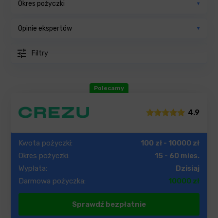
Okres pożyczki
Opinie ekspertów
tune
Filtry
4.9
Kwota pożyczki:
100 zł - 10000 zł
Okres pożyczki:
15 - 60 mies.
Wypłata:
Dzisiaj
Darmowa pożyczka:
10000 zł
Sprawdź bezpłatnie