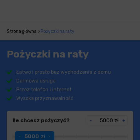
Strona główna
>
Pożyczki na raty
Pożyczki na raty
Łatwo i prosto bez wychodzenia z domu
Darmowa usługa
Przez telefon i internet
Wysoka przyznawalność
Ile chcesz pożyczyć?
-
zł
+
5000
zł