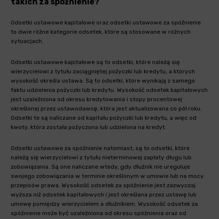
takich za spóźnienie?
Odsetki ustawowe kapitałowe oraz odsetki ustawowe za spóźnienie
to dwie różne kategorie odsetek, które są stosowane w różnych
sytuacjach.
Odsetki ustawowe kapitałowe są to odsetki, które należą się
wierzycielowi z tytułu zaciągniętej pożyczki lub kredytu, a których
wysokość określa ustawa. Są to odsetki, które wynikają z samego
faktu udzielenia pożyczki lub kredytu. Wysokość odsetek kapitałowych
jest uzależniona od okresu kredytowania i stopy procentowej
określonej przez ustawodawcę, która jest aktualizowana co pół roku.
Odsetki te są naliczane od kapitału pożyczki lub kredytu, a więc od
kwoty, która została pożyczona lub udzielona na kredyt.
Odsetki ustawowe za spóźnienie natomiast, są to odsetki, które
należą się wierzycielowi z tytułu nieterminowej zapłaty długu lub
zobowiązania. Są one naliczane wtedy, gdy dłużnik nie ureguluje
swojego zobowiązania w terminie określonym w umowie lub na mocy
przepisów prawa. Wysokość odsetek za spóźnienie jest zazwyczaj
wyższa niż odsetek kapitałowych i jest określana przez ustawę lub
umowę pomiędzy wierzycielem a dłużnikiem. Wysokość odsetek za
spóźnienie może być uzależniona od okresu spóźnienia oraz od