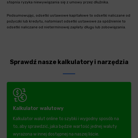
stopnia ryzyka niewywiązania się z umowy przez dłużnika.
Podsumowując, odsetki ustawowe kapitałowe to odsetki naliczane od
pożyczki lub kredytu, natomiast odsetki ustawowe za spóźnienie to
odsetki naliczane od nieterminowej zapłaty długu lub zobowiązania.
Sprawdź nasze kalkulatory i narzędzia
Kalkulator walutowy
Kalkulator walut online to szybki i wygodny sposób na
to, aby sprawdzić, jaka będzie wartość jednej waluty
wyrażona w innej dostępnej na naszej liście.