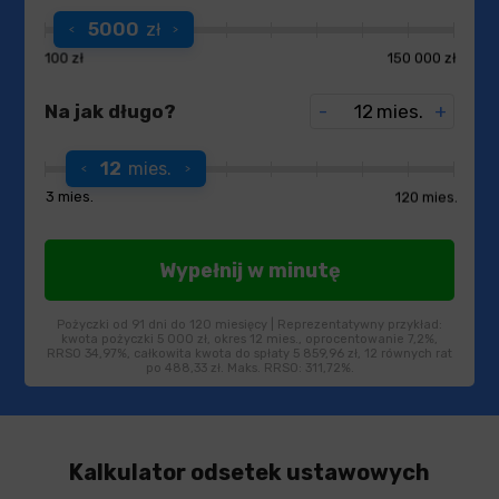
5000
zł
100 zł
150 000 zł
Na jak długo?
-
mies.
+
12
mies.
3 mies.
120 mies.
Pożyczki od 91 dni do 120 miesięcy | Reprezentatywny przykład:
kwota pożyczki 5 000 zł, okres 12 mies., oprocentowanie 7,2%,
RRSO 34,97%, całkowita kwota do spłaty 5 859,96 zł, 12 równych rat
po 488,33 zł. Maks. RRSO: 311,72%.
Kalkulator odsetek ustawowych