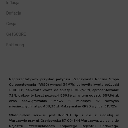
Inflacja
Deflacja
Cesja
GetSCORE
Faktoring
Reprezentatywny przykład pożyczki: Rzeczywista Roczna Stopa
Oprocentowania (RRSO) wynosi 34,97%, całkowita kwota pożyczki
5 000 zł, całkowita kwota do spłaty 5 859,96 zł, oprocentowanie
7,2%, całkowity koszt pożyczki 859,96 zł, w tym odsetki 859,96 zł,
czas obowiązywania umowy 12 miesięcy, 12 równych
miesięcznych rat po 488,33 zł. Maksymalne RRSO wynosi 311,72%.
Właścicielem serwisu jest INVENTI Sp. z o.o. z siedzibą w
Warszawie przy ul. Grzybowska 87, 00-844 Warszawa, wpisana do
Rejestru Przedsiębiorców Krajowego Rejestru Sądowego,