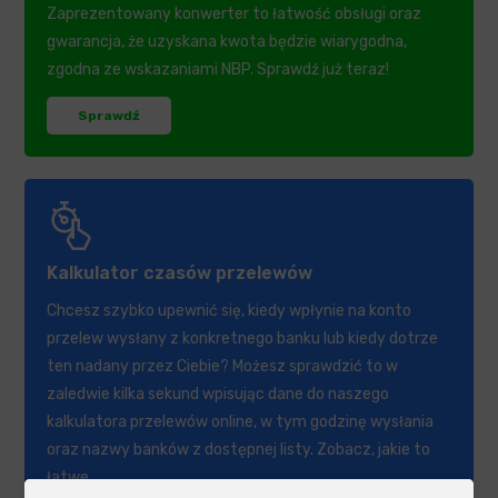
Zaprezentowany konwerter to łatwość obsługi oraz
gwarancja, że uzyskana kwota będzie wiarygodna,
zgodna ze wskazaniami NBP. Sprawdź już teraz!
Sprawdź
Kalkulator czasów przelewów
Chcesz szybko upewnić się, kiedy wpłynie na konto
przelew wysłany z konkretnego banku lub kiedy dotrze
ten nadany przez Ciebie? Możesz sprawdzić to w
zaledwie kilka sekund wpisując dane do naszego
kalkulatora przelewów online, w tym godzinę wysłania
oraz nazwy banków z dostępnej listy. Zobacz, jakie to
łatwe.