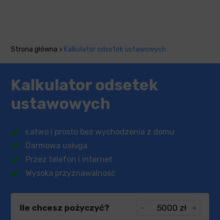
Strona główna
>
Kalkulator odsetek ustawowych
Kalkulator odsetek
ustawowych
Łatwo i prosto bez wychodzenia z domu
Darmowa usługa
Przez telefon i internet
Wysoka przyznawalność
Ile chcesz pożyczyć?
-
zł
+