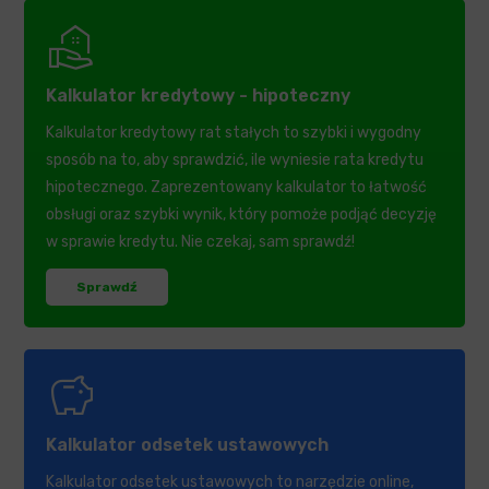
real_estate_agent
Kalkulator kredytowy - hipoteczny
Kalkulator kredytowy rat stałych to szybki i wygodny
sposób na to, aby sprawdzić, ile wyniesie rata kredytu
hipotecznego. Zaprezentowany kalkulator to łatwość
obsługi oraz szybki wynik, który pomoże podjąć decyzję
w sprawie kredytu. Nie czekaj, sam sprawdź!
Sprawdź
savings
Kalkulator odsetek ustawowych
Kalkulator odsetek ustawowych to narzędzie online,