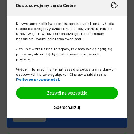
Dostosowujemy się do Ciebie
Sprawdź
Korzystamy z plików cookies, aby nasza strona była dla
Ciebie bardziej przyjazna i działała bez zarzutu. Pliki te
umożliwiają również personalizację treści i reklam
zgodnie z Twoimi zainteresowaniami.
Kalkulator VAT
Jeśli nie wyrazisz na to zgody, reklamy wciąż będą się
pojawiać, ale nie będą dostosowane do Twoich
Kalkulator VAT online to wygodny sposób na obliczenie
preferencji.
wartości z brutto na netto oraz z netto na brutto z
Więcej informacji na temat zasad przetwarzania danych
uwzględnieniem stawki VAT. Wystarczy podać kwotę, a
osobowych i przysługujących Ci praw znajdziesz w
Polityce prywatności.
także wybrać jedną z sześciu obowiązujących w Polsce
stawek podatku, aby poznać wskazanie kalkulatora.
Zezwól na wszystkie
Wszystko to wygodnie i w zaledwie kilka sekund.
Sprawdź!
Spersonalizuj
Sprawdź