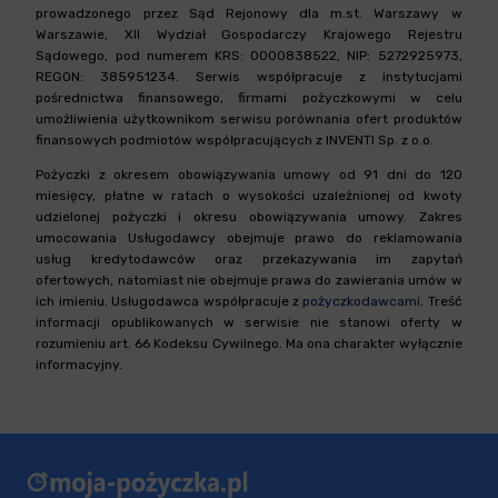
prowadzonego przez Sąd Rejonowy dla m.st. Warszawy w
Warszawie, XII Wydział Gospodarczy Krajowego Rejestru
Sądowego, pod numerem KRS: 0000838522, NIP: 5272925973,
REGON: 385951234. Serwis współpracuje z instytucjami
pośrednictwa finansowego, firmami pożyczkowymi w celu
umożliwienia użytkownikom serwisu porównania ofert produktów
finansowych podmiotów współpracujących z INVENTI Sp. z o.o.
Pożyczki z okresem obowiązywania umowy od 91 dni do 120
miesięcy, płatne w ratach o wysokości uzależnionej od kwoty
udzielonej pożyczki i okresu obowiązywania umowy. Zakres
umocowania Usługodawcy obejmuje prawo do reklamowania
usług kredytodawców oraz przekazywania im zapytań
ofertowych, natomiast nie obejmuje prawa do zawierania umów w
ich imieniu. Usługodawca współpracuje z
pożyczkodawcami
. Treść
informacji opublikowanych w serwisie nie stanowi oferty w
rozumieniu art. 66 Kodeksu Cywilnego. Ma ona charakter wyłącznie
informacyjny.