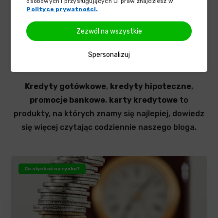
osobowych i przysługujących Ci praw znajdziesz w
Polityce prywatności.
Zezwól na wszystkie
Najnowsze wpisy na blogu
Spersonalizuj
Kredyty gotówkowe
,
kredyty hipoteczne
,
promocje bankowe
,
karty kredytowe
to
produkty, na których znamy się najlepiej, dowiedz
się więcej czytając codziennie naszego bloga.
Co słychać na rynku?