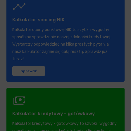
timeline
Kalkulator scoring BIK
Kalkulator oceny punktowej BIK to szybki i wygodny
sposób na sprawdzenie naszej zdolności kredytowej.
Wystarczy odpowiedzieć na kilka prostych pytań, a
nasz kalkulator zajmie się całą resztą. Sprawdź już
teraz!
Sprawdź
payments
Kalkulator kredytowy - gotówkowy
Kalkulator kredytowy - gotówkowy to szybki i wygodny
sposób na to, aby sprawdzić, jaki będzie finalny koszt