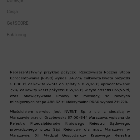
Deflacja
Cesja
GetSCORE
Faktoring
Reprezentatywny przykład pożyczki: Rzeczywista Roczna Stopa
Oprocentowania (RRSO) wynosi 34,97%, całkowita kwota pożyczki
5 000 zł, całkowita kwota do spłaty 5 859,96 zł, oprocentowanie
7,2%, całkowity koszt pożyczki 859,96 zł, w tym odsetki 859,96 zł,
czas obowiązywania umowy 12 miesięcy, 12 równych
miesięcznych rat po 488,33 zł. Maksymalne RRSO wynosi 311,72%.
Właścicielem serwisu jest INVENTI Sp. z o.o. z siedzibą w
Warszawie przy ul. Grzybowska 87, 00-844 Warszawa, wpisana do
Rejestru Przedsiębiorców Krajowego Rejestru Sądowego,
prowadzonego przez Sąd Rejonowy dla m.st. Warszawy w
Warszawie, XII Wydział Gospodarczy Krajowego Rejestru