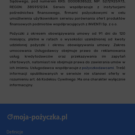
Sądowego, pod numerem KRS: 0000838522, NIP: 5272925973,
REGON: 385951234. Serwis współpracuje z instytucjami
pośrednictwa finansowego, firmami pożyczkowymi w celu
umożliwienia użytkownikom serwisu porównania ofert produktów
finansowych podmiotów współpracujących z INVENTI Sp. z o.o.
Pożyczki z okresem obowiązywania umowy od 91 dni do 120
miesięcy, płatne w ratach o wysokości uzależnionej od kwoty
udzielonej pożyczki i okresu obowiązywania umowy. Zakres
umocowania Usługodawcy obejmuje prawo do reklamowania
usług kredytodawców oraz przekazywania im zapytań
ofertowych, natomiast nie obejmuje prawa do zawierania umów w
ich imieniu. Usługodawca współpracuje z
pożyczkodawcami
. Treść
informacji opublikowanych w serwisie nie stanowi oferty w
rozumieniu art. 66 Kodeksu Cywilnego. Ma ona charakter wyłącznie
informacyjny.
Definicje