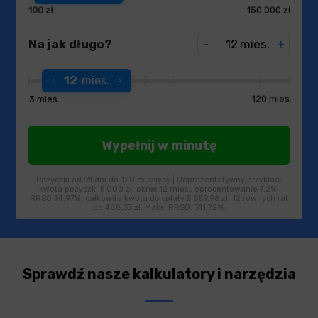
100 zł
150 000 zł
Na jak długo?
-
mies.
+
12
mies.
3 mies.
120 mies.
Pożyczki od 91 dni do 120 miesięcy | Reprezentatywny przykład:
kwota pożyczki 5 000 zł, okres 12 mies., oprocentowanie 7,2%,
RRSO 34,97%, całkowita kwota do spłaty 5 859,96 zł, 12 równych rat
po 488,33 zł. Maks. RRSO: 311,72%.
Sprawdź nasze kalkulatory i narzędzia