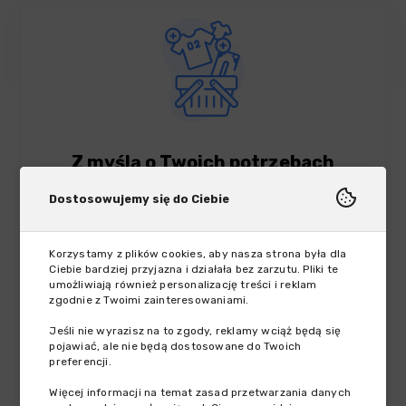
Z myślą o Twoich potrzebach
Dostosowujemy się do Ciebie
Znalezienie szybkiej pożyczki online i kredytów przez
telefon nigdy nie było tak proste! Jeśli zależy Ci na
uzyskaniu pieniędzy na wybrany cel bez stresu i
Korzystamy z plików cookies, aby nasza strona była dla
Ciebie bardziej przyjazna i działała bez zarzutu. Pliki te
konieczności wychodzenia z domu, to koniecznie
umożliwiają również personalizację treści i reklam
zapoznaj się z formularzem dostępnym na stronie. Po
zgodnie z Twoimi zainteresowaniami.
wypełnieniu ankiety, zostaną Ci przedstawione tylko
Jeśli nie wyrazisz na to zgody, reklamy wciąż będą się
realne oferty, a pieniądze mogą trafić na Twoje konto
pojawiać, ale nie będą dostosowane do Twoich
nawet tego samego dnia.
preferencji.
Więcej informacji na temat zasad przetwarzania danych