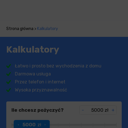
Strona główna
>
Kalkulatory
Kalkulatory
Łatwo i prosto bez wychodzenia z domu
Darmowa usługa
Przez telefon i internet
Wysoka przyznawalność
Ile chcesz pożyczyć?
-
zł
+
5000
zł