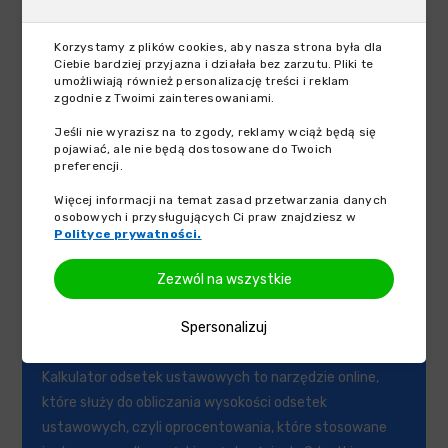
Kalkulator kredytowy - hipoteczny
Korzystamy z plików cookies, aby nasza strona była dla
Kalkulator kredytowy rat stałych to szybki i wygodny
Ciebie bardziej przyjazna i działała bez zarzutu. Pliki te
sposób na to, aby sprawdzić, ile wyniesie rata kredytu
umożliwiają również personalizację treści i reklam
zgodnie z Twoimi zainteresowaniami.
hipotecznego. Zaprezentowany kalkulator to łatwość
obsługi oraz szybki wynik, który pomoże podjąć decyzję
Jeśli nie wyrazisz na to zgody, reklamy wciąż będą się
pojawiać, ale nie będą dostosowane do Twoich
w sprawie kredytu. Nie czekaj, sam sprawdź!
preferencji.
Sprawdź
Więcej informacji na temat zasad przetwarzania danych
osobowych i przysługujących Ci praw znajdziesz w
Polityce prywatności.
savings
Zezwól na wszystkie
Spersonalizuj
Kalkulator odsetek ustawowych
Kalkulator odsetek ustawowych to narzędzie online,
które służy do obliczania wysokości odsetek
ustawowych, czyli oprocentowania, które stosowane