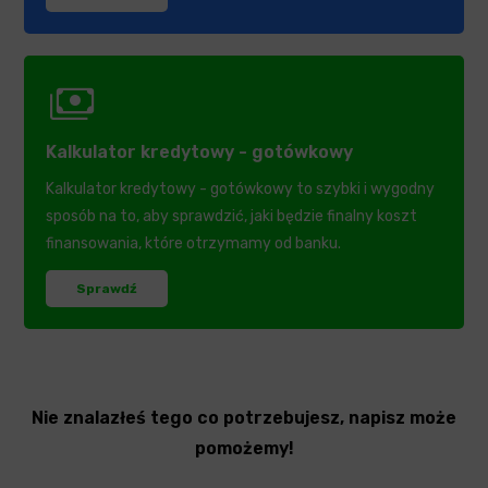
payments
Kalkulator kredytowy - gotówkowy
Kalkulator kredytowy - gotówkowy to szybki i wygodny
sposób na to, aby sprawdzić, jaki będzie finalny koszt
finansowania, które otrzymamy od banku.
Sprawdź
Nie znalazłeś tego co potrzebujesz, napisz może
pomożemy!