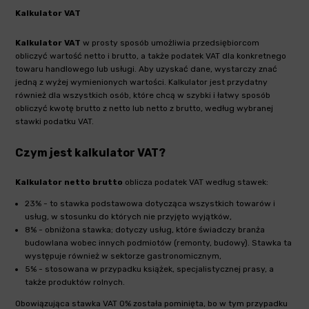
Kalkulator VAT
Kalkulator VAT
w prosty sposób umożliwia przedsiębiorcom
obliczyć wartość netto i brutto, a także podatek VAT dla konkretnego
towaru handlowego lub usługi. Aby uzyskać dane, wystarczy znać
jedną z wyżej wymienionych wartości. Kalkulator jest przydatny
również dla wszystkich osób, które chcą w szybki i łatwy sposób
obliczyć kwotę brutto z netto lub netto z brutto, według wybranej
stawki podatku VAT.
Czym jest kalkulator VAT?
Kalkulator netto brutto
oblicza podatek VAT według stawek:
23% - to stawka podstawowa dotycząca wszystkich towarów i
usług, w stosunku do których nie przyjęto wyjątków,
8% - obniżona stawka; dotyczy usług, które świadczy branża
budowlana wobec innych podmiotów (remonty, budowy). Stawka ta
występuje również w sektorze gastronomicznym,
5% - stosowana w przypadku książek, specjalistycznej prasy, a
także produktów rolnych.
Obowiązująca stawka VAT 0% została pominięta, bo w tym przypadku