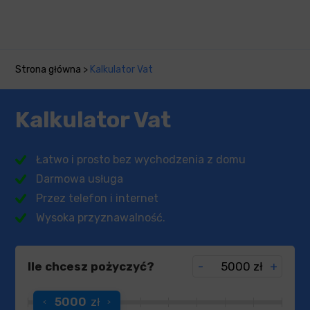
Strona główna
>
Kalkulator Vat
Kalkulator Vat
Łatwo i prosto bez wychodzenia z domu
Darmowa usługa
Przez telefon i internet
Wysoka przyznawalność.
Ile chcesz pożyczyć?
-
zł
+
5000
zł