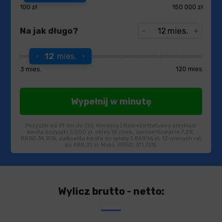
100 zł
150 000 zł
Na jak długo?
-
mies.
+
12
mies.
3 mies.
120 mies.
Pożyczki od 91 dni do 120 miesięcy | Reprezentatywny przykład:
kwota pożyczki 5 000 zł, okres 12 mies., oprocentowanie 7,2%,
RRSO 34,97%, całkowita kwota do spłaty 5 859,96 zł, 12 równych rat
po 488,33 zł. Maks. RRSO: 311,72%.
Wylicz brutto - netto: