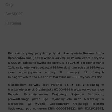
Cesja
GetSCORE
Faktoring
Reprezentatywny przykład pożyczki: Rzeczywista Roczna Stopa
Oprocentowania (RRSO) wynosi 34,97%, całkowita kwota pożyczki
5 000 zł, całkowita kwota do spłaty 5 859,96 zł, oprocentowanie
7,2%, całkowity koszt pożyczki 859,96 zł, w tym odsetki 859,96 zł,
czas obowiązywania umowy 12 miesięcy, 12 równych
miesięcznych rat po 488,33 zł. Maksymalne RRSO wynosi 311,72%.
Właścicielem serwisu jest INVENTI Sp. z o.o. z siedzibą w
Warszawie przy ul. Grzybowska 87, 00-844 Warszawa, wpisana do
Rejestru Przedsiębiorców Krajowego Rejestru Sądowego,
prowadzonego przez Sąd Rejonowy dla m.st. Warszawy w
Warszawie, XII Wydział Gospodarczy Krajowego Rejestru
Sądowego, pod numerem KRS: 0000838522, NIP: 5272925973,