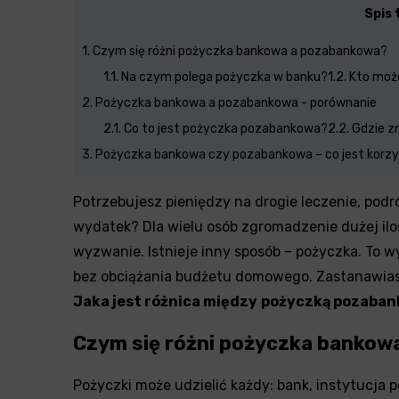
Spis 
1
Czym się różni pożyczka bankowa a pozabankowa?
1.1
Na czym polega pożyczka w banku?
1.2
Kto moż
2
Pożyczka bankowa a pozabankowa - porównanie
2.1
Co to jest pożyczka pozabankowa?
2.2
Gdzie z
3
Pożyczka bankowa czy pozabankowa – co jest korzy
Potrzebujesz pieniędzy na drogie leczenie, podr
wydatek? Dla wielu osób zgromadzenie dużej ilo
wyzwanie. Istnieje inny sposób – pożyczka. To w
bez obciążania budżetu domowego. Zastanawiasz
Jaka jest różnica między
pożyczką pozaban
Czym się różni pożyczka bankow
Pożyczki może udzielić każdy: bank, instytucja