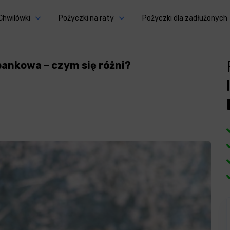
Chwilówki
Pożyczki na raty
Pożyczki dla zadłużonych
ankowa – czym się różni?