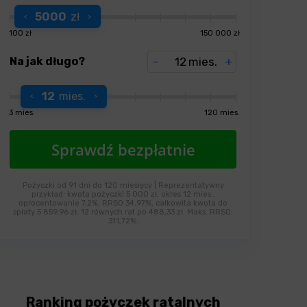
5000
zł
100 zł
150 000 zł
Na jak długo?
-
mies.
+
12
mies.
3 mies.
120 mies.
Pożyczki od 91 dni do 120 miesięcy | Reprezentatywny
przykład: kwota pożyczki 5 000 zł, okres 12 mies.,
oprocentowanie 7,2%, RRSO 34,97%, całkowita kwota do
spłaty 5 859,96 zł, 12 równych rat po 488,33 zł. Maks. RRSO:
311,72%.
Ranking pożyczek ratalnych