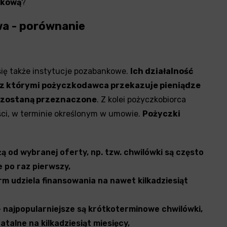
nkową
?
a - porównanie
się także instytucje pozabankowe.
Ich działalność
e z którymi pożyczkodawca przekazuje pieniądze
co zostaną przeznaczone
. Z kolei pożyczkobiorca
ości, w terminie określonym w umowie.
Pożyczki
żą od wybranej oferty, np. tzw. chwilówki są często
e po raz pierwszy,
firm udziela finansowania na nawet kilkadziesiąt
 – najpopularniejsze są krótkoterminowe chwilówki,
atalne na kilkadziesiąt miesięcy,