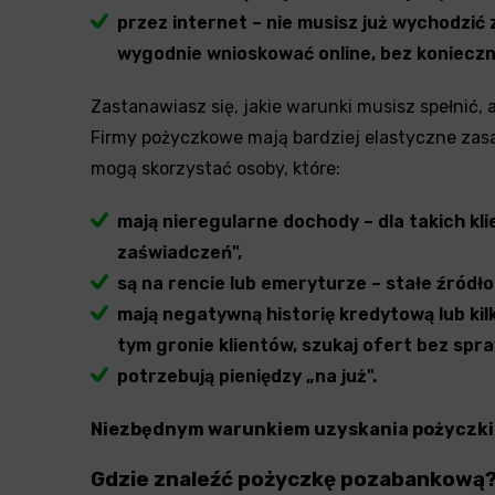
przez internet – nie musisz już wychodzić
wygodnie wnioskować online, bez konieczn
Zastanawiasz się, jakie warunki musisz spełnić,
Firmy pożyczkowe mają bardziej elastyczne zasad
mogą skorzystać osoby, które:
mają nieregularne dochody – dla takich kl
zaświadczeń",
są na rencie lub emeryturze – stałe źródł
mają negatywną historię kredytową lub kil
tym gronie klientów, szukaj ofert bez spr
potrzebują pieniędzy „na już".
Niezbędnym warunkiem uzyskania pożyczki j
Gdzie znaleźć pożyczkę pozabankową