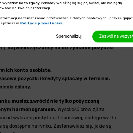
ie wyrazisz na to zgody, reklamy wciąż będą się pojawiać, ale nie będą
owane do Twoich preferencji.
ą?
informacji na temat zasad przetwarzania danych osobowych i przysługując
najdziesz w
Polityce prywatności.
lność kredytowa klienta. Banki oceniają ją na
Spersonalizuj
Zezwól na wszyst
wydatków, finansowych zobowiązań, sytuacji
wej.
Największą szansę na otrzymanie
pożyczki
m ich konto osobiste,
asowe pożyczki i kredyty spłacały w terminie,
nieokreślony.
anku musisz zwrócić nie tylko pożyczoną
talonym harmonogramem.
Wysokość prowizji za
ści od wybranej instytucji finansowej, dlatego warto
e są dostępne na rynku. Zastanawiasz się, jakie są