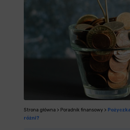
Strona główna
>
Poradnik finansowy
>
Pożyczka
różni?