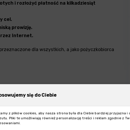
tych i rozłożyć płatność na kilkadziesiąt
y cel.
iską prowizję.
zez Internet.
 przeznaczone dla wszystkich, a jako pożyczkobiorca
 który gwarantuje spłatę pożyczki,
osowujemy się do Ciebie
ową.
wiązek założenia konta osobistego. Proces
amy z plików cookies, aby nasza strona była dla Ciebie bardziej przyjazna i 
lkanaście dni.
Aby dokończyć transakcję, będziesz
zutu. Pliki te umożliwiają również personalizację treści i reklam zgodnie z T
resowaniami.
atkowym utrudnieniem, jeśli np. mieszkasz z dala od