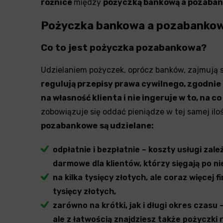
różnice
między
pożyczką bankową a pozaba
Pożyczka bankowa a pozabankow
Co to jest pożyczka pozabankowa?
Udzielaniem pożyczek, oprócz banków, zajmują 
regulują przepisy prawa cywilnego, zgodni
na własność klienta i nie ingeruje w to, na 
zobowiązuje się oddać pieniądze w tej samej il
pozabankowe
są udzielane:
odpłatnie i bezpłatnie – koszty usługi zale
darmowe dla klientów, którzy sięgają po ni
na kilka tysięcy złotych, ale coraz więcej 
tysięcy złotych,
zarówno na krótki, jak i długi okres czasu
ale z łatwością znajdziesz także pożyczki r