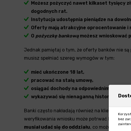
Możesz pożyczyć nawet kilkaset tysięcy zło
dogodnych rat.
Instytucja udostępnia pieniądze na dowoln
Oferty mają atrakcyjne oprocentowanie i n
O
pożyczkę bankową
możesz wnioskować pr
Jednak pamiętaj o tym, że oferty banków nie są
musisz spełniać szereg wymogów w tym:
mieć ukończone 18 lat,
pracować na stałą umowę,
osiągać dochody na odpowiednim poziomie,
Dost
wykazywać się nienaganną historią kredyt
Banki często nakładają również na klientów obo
Korzyst
weryfikowania wniosku może potrwać kilka lub ki
bez zar
zainte
musiał udać się do oddziału
, co może być dod