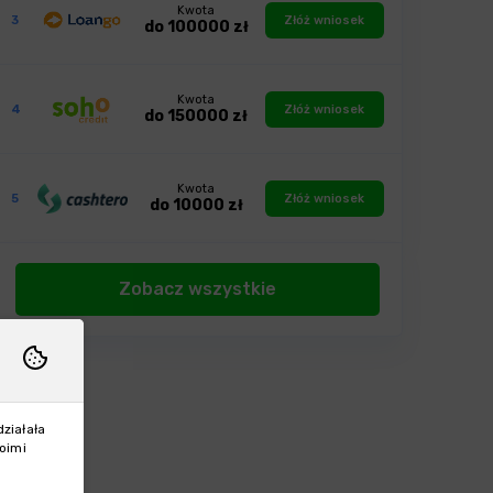
Kwota
3
Złóż wniosek
do 100000 zł
Kwota
4
Złóż wniosek
do 150000 zł
Kwota
5
Złóż wniosek
do 10000 zł
Zobacz wszystkie
działała
woimi