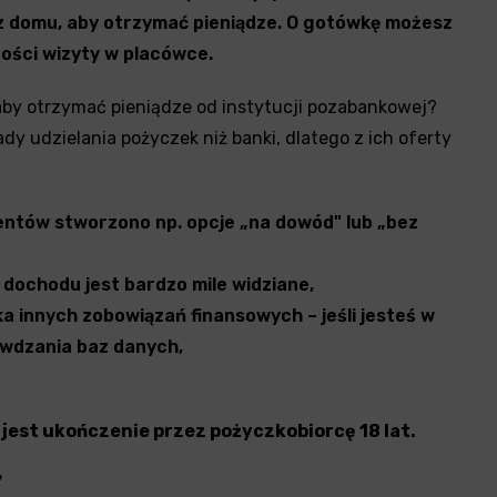
 z domu, aby otrzymać pieniądze. O gotówkę możesz
ości wizyty w placówce.
 aby otrzymać pieniądze od instytucji pozabankowej?
y udzielania pożyczek niż banki, dlatego z ich oferty
ientów stworzono np. opcje „na dowód" lub „bez
o dochodu jest bardzo mile widziane,
ka innych zobowiązań finansowych – jeśli jesteś w
awdzania baz danych,
est ukończenie przez pożyczkobiorcę 18 lat.
?