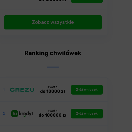
Zobacz wszystkie
Ranking chwilówek
Kwota
1
Złóż wniosek
do 10000 zł
Kwota
2
Złóż wniosek
do 100000 zł