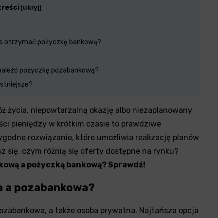
treści
ukryj
[
]
e otrzymać pożyczkę bankową?
naleźć pożyczkę pozabankową?
stniejsze?
óż życia, niepowtarzalną okazję albo niezaplanowany
ści pieniędzy w krótkim czasie to prawdziwe
ygodne rozwiązanie, które umożliwia realizację planów
 się, czym różnią się oferty dostępne na rynku?
kową a pożyczką bankową
? Sprawdź!
a a pozabankowa?
 pozabankowa, a także osoba prywatna. Najtańsza opcja