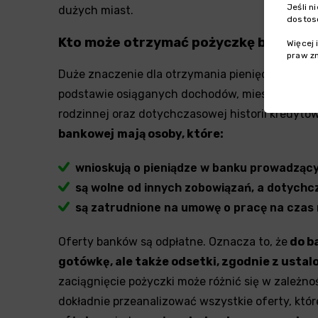
Jeśli n
dużych miast.
dostos
Kto może otrzymać pożyczkę bankow
Więcej 
praw z
Duże znaczenie dla otrzymania pieniędzy ma zdo
podstawie osiąganych dochodów, miesięcznych 
rodzinnej oraz dotychczasowej historii kredyto
bankowej
mają osoby, które:
wnioskują o pieniądze w banku prowadzący
są wolne od innych zobowiązań, a dotychcz
są zatrudnione na umowę o pracę na czas 
Oferty banków są odpłatne. Oznacza to, że
do b
gotówkę, ale także odsetki, zgodnie z us
zaciągnięcie pożyczki może różnić się w zależno
dokładnie przeanalizować wszystkie oferty, któr