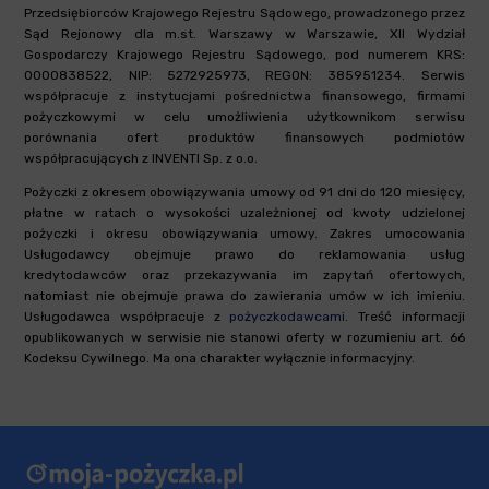
Przedsiębiorców Krajowego Rejestru Sądowego, prowadzonego przez
Sąd Rejonowy dla m.st. Warszawy w Warszawie, XII Wydział
Gospodarczy Krajowego Rejestru Sądowego, pod numerem KRS:
0000838522, NIP: 5272925973, REGON: 385951234. Serwis
współpracuje z instytucjami pośrednictwa finansowego, firmami
pożyczkowymi w celu umożliwienia użytkownikom serwisu
porównania ofert produktów finansowych podmiotów
współpracujących z INVENTI Sp. z o.o.
Pożyczki z okresem obowiązywania umowy od 91 dni do 120 miesięcy,
płatne w ratach o wysokości uzależnionej od kwoty udzielonej
pożyczki i okresu obowiązywania umowy. Zakres umocowania
Usługodawcy obejmuje prawo do reklamowania usług
kredytodawców oraz przekazywania im zapytań ofertowych,
natomiast nie obejmuje prawa do zawierania umów w ich imieniu.
Usługodawca współpracuje z
pożyczkodawcami
. Treść informacji
opublikowanych w serwisie nie stanowi oferty w rozumieniu art. 66
Kodeksu Cywilnego. Ma ona charakter wyłącznie informacyjny.