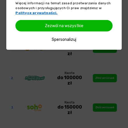
Więcej informacji na temat zasad przetwarzania danych
osobowych i przysługujących Ci praw znajdziesz w
Ranking pożyczek ratalnych
Polityce prywatności.
Zezwól na wszystkie
Spersonalizuj
Kwota
do 100000
1
Złóż wniosek
zł
Kwota
do 100000
2
Złóż wniosek
zł
Kwota
do 150000
3
Złóż wniosek
zł