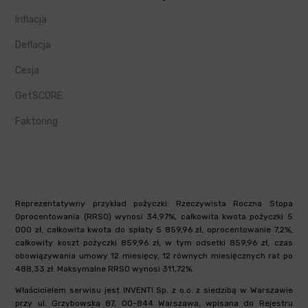
Inflacja
Deflacja
Cesja
GetSCORE
Faktoring
Reprezentatywny przykład pożyczki: Rzeczywista Roczna Stopa
Oprocentowania (RRSO) wynosi 34,97%, całkowita kwota pożyczki 5
000 zł, całkowita kwota do spłaty 5 859,96 zł, oprocentowanie 7,2%,
całkowity koszt pożyczki 859,96 zł, w tym odsetki 859,96 zł, czas
obowiązywania umowy 12 miesięcy, 12 równych miesięcznych rat po
488,33 zł. Maksymalne RRSO wynosi 311,72%.
Właścicielem serwisu jest INVENTI Sp. z o.o. z siedzibą w Warszawie
przy ul. Grzybowska 87, 00-844 Warszawa, wpisana do Rejestru