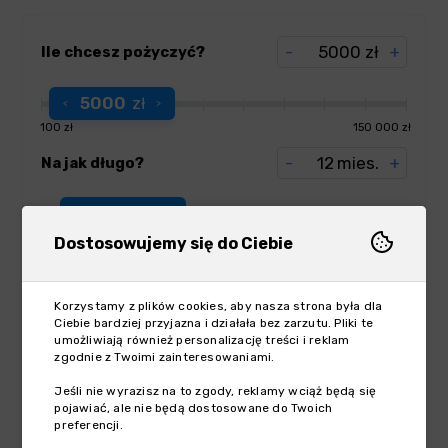
-
zł
+
Ile chcesz pożyczyć?
5000
zł
100 zł
150 000 zł
-
mies.
+
Na jak długo?
12
mies.
3 mies.
120 mies.
Dostosowujemy się do Ciebie
Korzystamy z plików cookies, aby nasza strona była dla
Ciebie bardziej przyjazna i działała bez zarzutu. Pliki te
umożliwiają również personalizację treści i reklam
Pożyczki od 91 dni do 120 miesięcy | Reprezentatywny przykład:
zgodnie z Twoimi zainteresowaniami.
kwota pożyczki 5 000 zł, okres 12 mies., oprocentowanie 7,2%,
RRSO 34,97%, całkowita kwota do spłaty 5 859,96 zł, 12 równych rat
Jeśli nie wyrazisz na to zgody, reklamy wciąż będą się
po 488,33 zł. Maks. RRSO: 311,72%.
pojawiać, ale nie będą dostosowane do Twoich
preferencji.